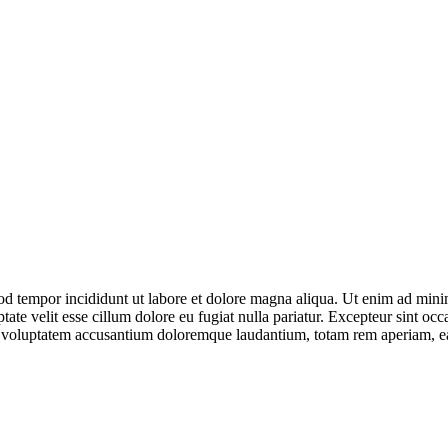
od tempor incididunt ut labore et dolore magna aliqua. Ut enim ad minim
te velit esse cillum dolore eu fugiat nulla pariatur. Excepteur sint occa
it voluptatem accusantium doloremque laudantium, totam rem aperiam, eaqu