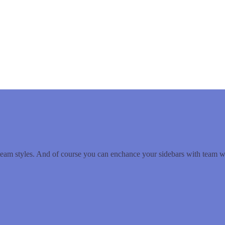
team styles. And of course you can enchance your sidebars with team wi