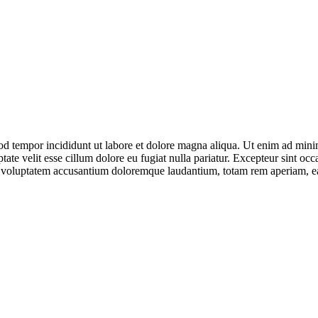
od tempor incididunt ut labore et dolore magna aliqua. Ut enim ad minim
te velit esse cillum dolore eu fugiat nulla pariatur. Excepteur sint occa
it voluptatem accusantium doloremque laudantium, totam rem aperiam, eaqu