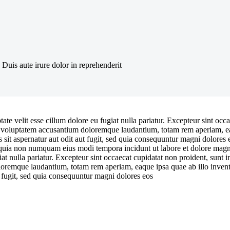
Duis aute irure dolor in reprehenderit
e velit esse cillum dolore eu fugiat nulla pariatur. Excepteur sint occae
it voluptatem accusantium doloremque laudantium, totam rem aperiam, eaqu
sit aspernatur aut odit aut fugit, sed quia consequuntur magni dolores
 sed quia non numquam eius modi tempora incidunt ut labore et dolore 
giat nulla pariatur. Excepteur sint occaecat cupidatat non proident, sunt 
loremque laudantium, totam rem aperiam, eaque ipsa quae ab illo inventore
 fugit, sed quia consequuntur magni dolores eos