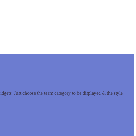
dgets. Just choose the team category to be displayed & the style –