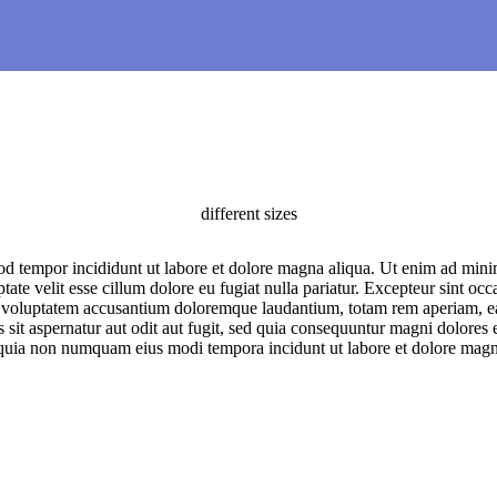
different
sizes
od tempor incididunt ut labore et dolore magna aliqua. Ut enim ad minim
te velit esse cillum dolore eu fugiat nulla pariatur. Excepteur sint occa
it voluptatem accusantium doloremque laudantium, totam rem aperiam, eaqu
sit aspernatur aut odit aut fugit, sed quia consequuntur magni dolores
 sed quia non numquam eius modi tempora incidunt ut labore et dolore 