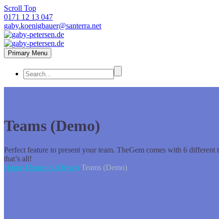
Scroll Top
0171 12 13 047
gaby.koenigbauer@santerra.net
Primary Menu
Teams (Demo)
Perfect feature to present your team. TheGem comes with 6 different 
that’s all!
Home
Elements (Demo)
Teams (Demo)