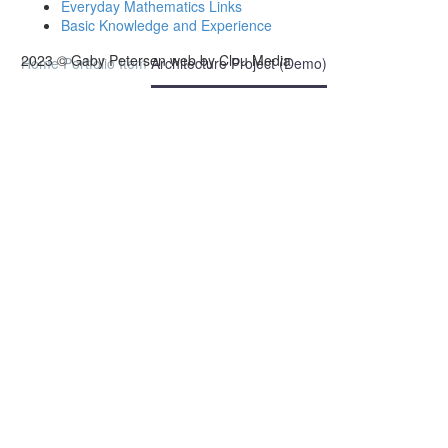
Everyday Mathematics Links
Basic Knowledge and Experience
2023 © Gaby Petersen web by Clou Media
Home
Portfolio Item
Architecture Project (Demo)